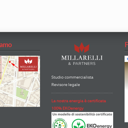
iamo
Studio commercialista
Revisore legale
La nostra energia è certificata
100% EKOenergy