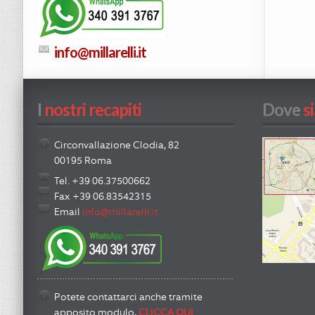
info@millarelli.it
I
 nostri recapiti
Dove
 s
Circonvallazione Clodia, 82
00195 Roma
Tel. +39 06.37500662
Fax +39 06.83542315
Email
info@millarelli.it
Potete contattarci anche tramite
apposito modulo,
CLICCA QUI