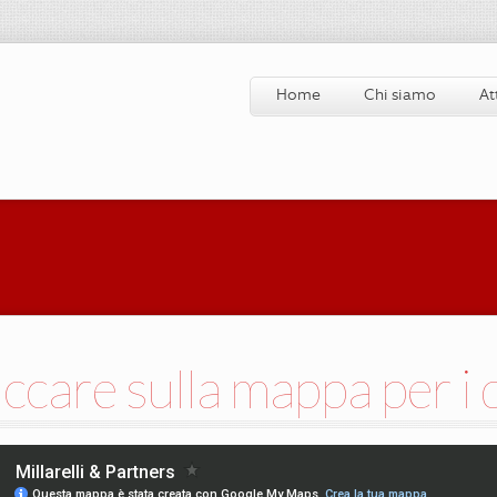
Home
Chi siamo
At
iccare sulla mappa per i d